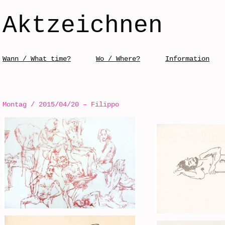
Aktzeichnen
Skip to content
Wann / What time?
Wo / Where?
Information
Menü / Menu
Montag / 2015/04/20 – Filippo